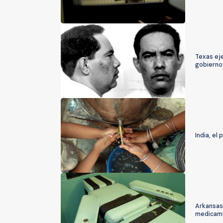
Texas ej
gobierno
India, e
Arkansas
medicam