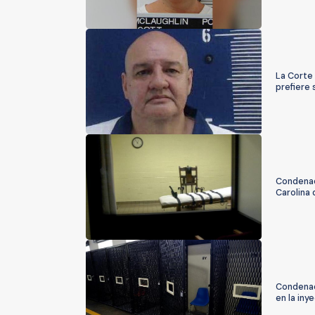
La Corte
prefiere 
Condenado
Carolina 
Condenado
en la iny