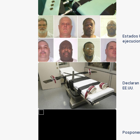
Estados U
ejecucio
Declaran 
EE.UU.
Posponen