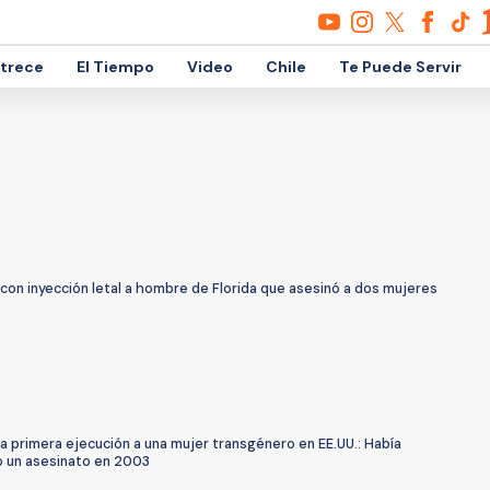
etrece
El Tiempo
Video
Chile
Te Puede Servir
con inyección letal a hombre de Florida que asesinó a dos mujeres
la primera ejecución a una mujer transgénero en EE.UU.: Había
 un asesinato en 2003