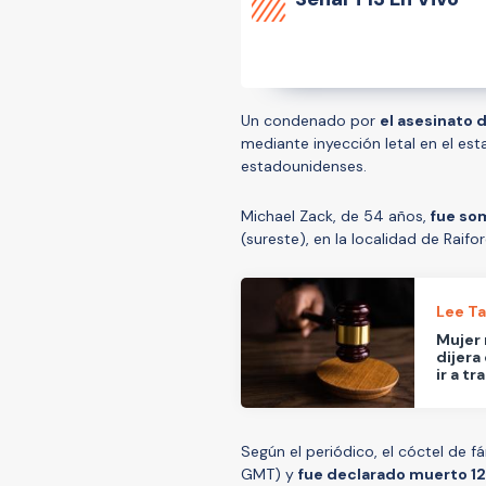
Un condenado por
el asesinato 
mediante inyección letal en el es
estadounidenses.
Michael Zack, de 54 años,
fue som
(sureste), en la localidad de Raifo
Lee T
Mujer 
dijera
ir a tr
Según el periódico, el cóctel de f
GMT) y
fue declarado muerto 1