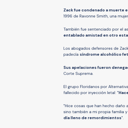
Zack fue condenado a muerte e
1996 de Ravonne Smith, una mujer
También fue sentenciado por el as
entablado amistad en otro est
Los abogados defensores de Zack
padecía
síndrome alcohólico fet
Sus apelaciones fueron deneg
Corte Suprema.
El grupo Floridanos por Alternativ
fallecido por inyección letal: "
Hace
"Hice cosas que han hecho daño a 
sino también a mi propia familia 
día lleno de remordimientos
".