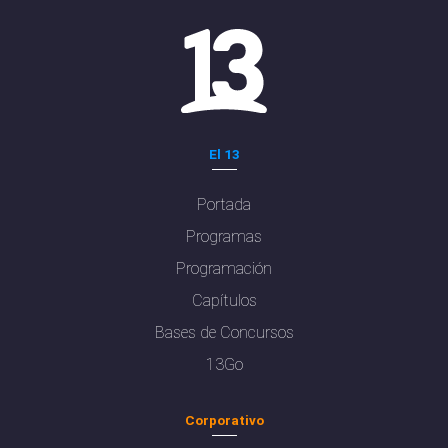
El 13
Portada
Programas
Programación
Capítulos
Bases de Concursos
13Go
Corporativo