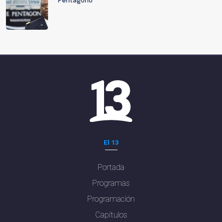
Pentágono
El 13
Portada
Programas
Programación
Capítulos