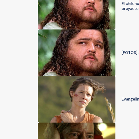
El chilen
proyecto
[FOTOS] A
Evangelin