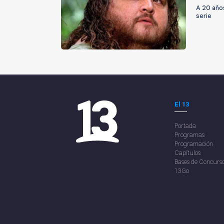
A 20 años
serie
El 13
Portada
Programas
Programación
Capítulos
Bases de Concurs
13Go