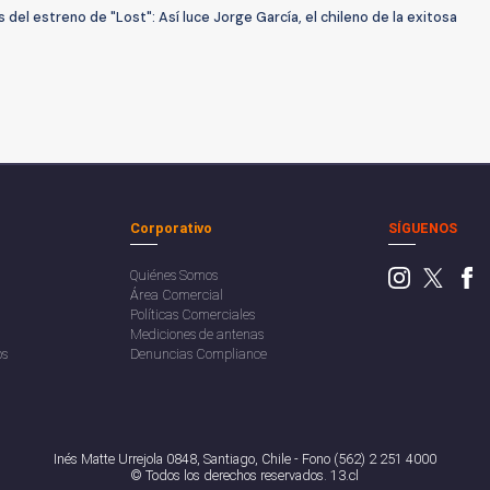
 del estreno de "Lost": Así luce Jorge García, el chileno de la exitosa
Corporativo
SÍGUENOS
Quiénes Somos
Área Comercial
Políticas Comerciales
Mediciones de antenas
os
Denuncias Compliance
Inés Matte Urrejola 0848, Santiago, Chile - Fono (562) 2 251 4000
© Todos los derechos reservados. 13.cl