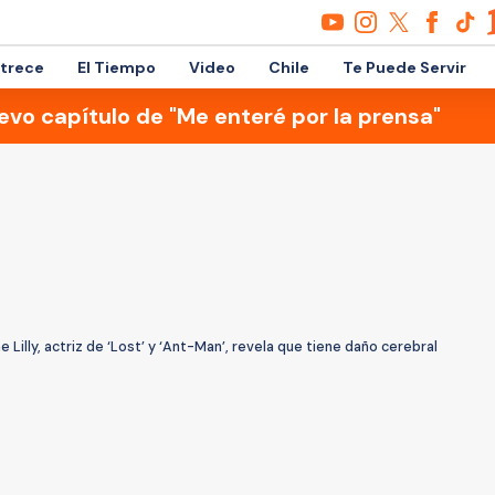
etrece
El Tiempo
Video
Chile
Te Puede Servir
evo capítulo de "Me enteré por la prensa"
e Lilly, actriz de ‘Lost’ y ‘Ant-Man’, revela que tiene daño cerebral