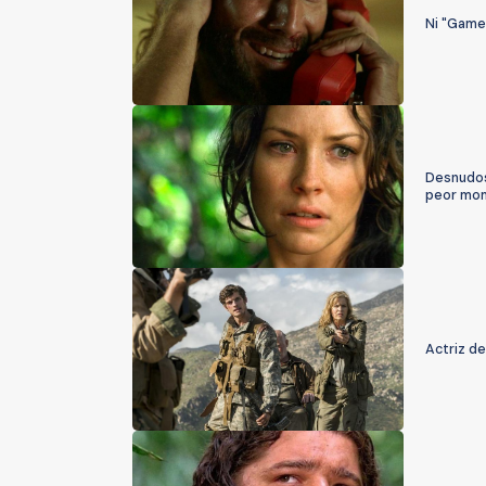
Ni "Game 
Desnudos 
peor mom
Actriz d