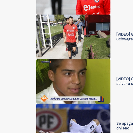
[VIDEO] G
Schwage
[VIDEO] G
salvar a 
Se apaga 
chileno