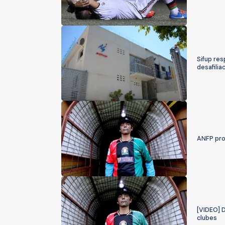
Sifup res
desafilia
ANFP prog
[VIDEO] D
clubes