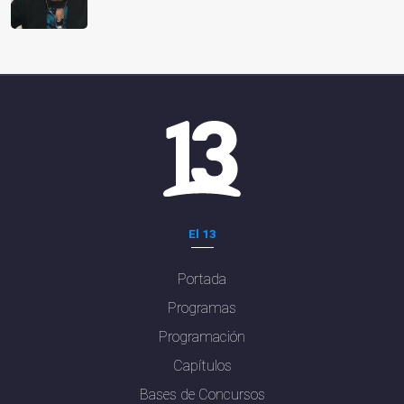
El 13
Portada
Programas
Programación
Capítulos
Bases de Concursos