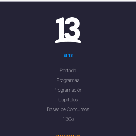
El 13
Portada
Programas
Programación
Capítulos
Bases de Concursos
13Go
Corporativo