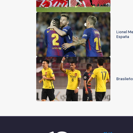
Lionel Me
España
Brasileño