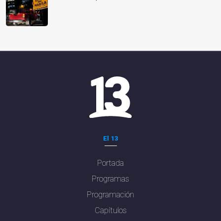
El 13
Portada
Programas
Programación
Capítulos