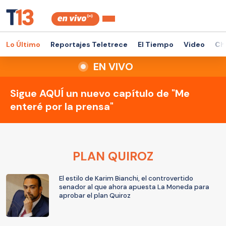
Lo Último
Reportajes Teletrece
El Tiempo
Video
Ch
EN VIVO
Sigue AQUÍ un nuevo capítulo de "Me
enteré por la prensa"
PLAN QUIROZ
El estilo de Karim Bianchi, el controvertido
senador al que ahora apuesta La Moneda para
aprobar el plan Quiroz