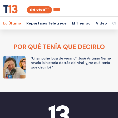
Lo Último
Reportajes Teletrece
El Tiempo
Video
Ch
POR QUÉ TENÍA QUE DECIRLO
"Una noche loca de verano": José Antonio Neme
revela la historia detrás del viral “¿Por qué tenía
que decirlo?”