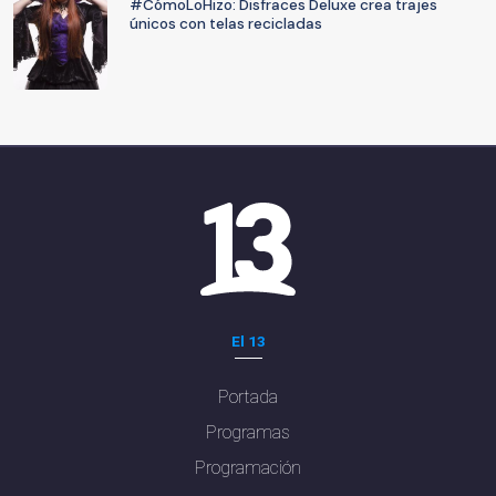
#CómoLoHizo: Disfraces Deluxe crea trajes
únicos con telas recicladas
El 13
Portada
Programas
Programación