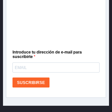
Newsletter T13
Inscríbete en nuestra lista de correo para recibir
gratis las noticias más importantes del día, con la
confianza de Teletrece.
Introduce tu dirección de e-mail para
suscribirte
SUSCRIBIRSE