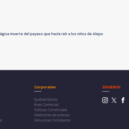
 trágica muerte del payaso que hacía reír a los niños de Alepo
Corporativo
SÍGUENOS
Quiénes Somos
Área Comercial
Políticas Comerciales
Mediciones de antenas
os
Denuncias Compliance