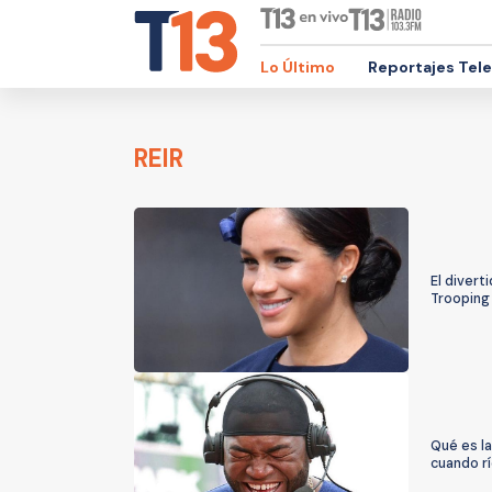
Lo Último
Reportajes Tel
REIR
El divert
Trooping
Qué es la
cuando r