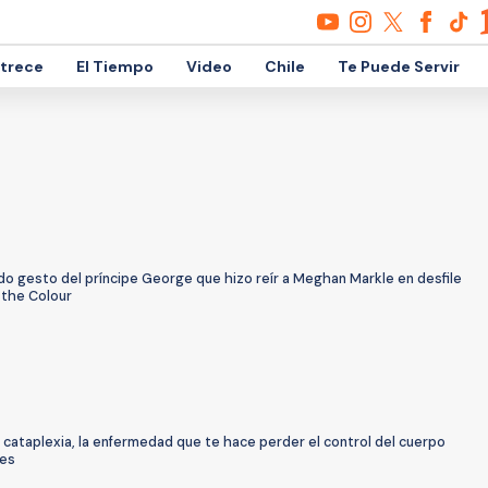
etrece
El Tiempo
Video
Chile
Te Puede Servir
ido gesto del príncipe George que hizo reír a Meghan Markle en desfile
 the Colour
 cataplexia, la enfermedad que te hace perder el control del cuerpo
íes