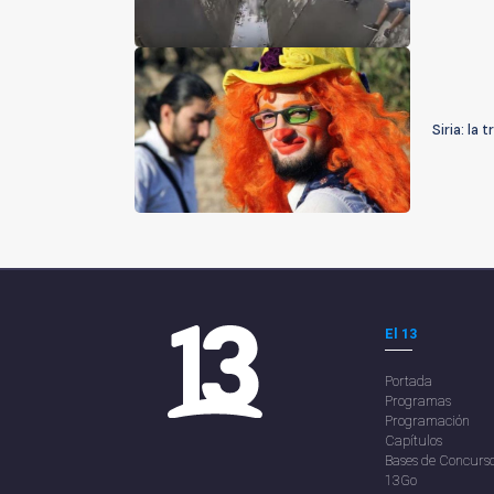
Siria: la
El 13
Portada
Programas
Programación
Capítulos
Bases de Concurs
13Go