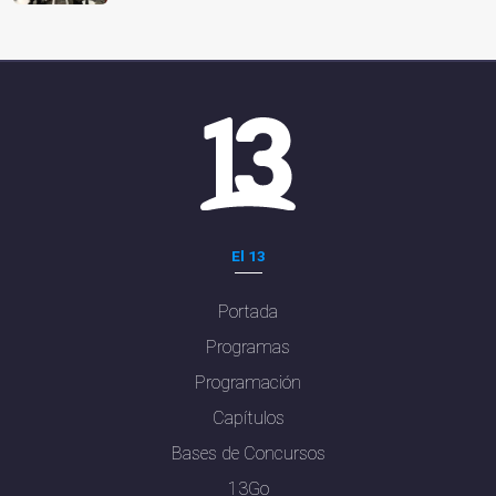
El 13
Portada
Programas
Programación
Capítulos
Bases de Concursos
13Go