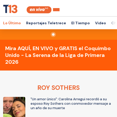
Lo Último
Reportajes Teletrece
El Tiempo
Video
Ch
Mira AQUÍ, EN VIVO y GRATIS el Coquimbo
Unido - La Serena de la Liga de Primera
2026
ROY SOTHERS
"Un amor único": Carolina Arregui recordó a su
esposo Roy Sothers con conmovedor mensaje a
un año de su muerte