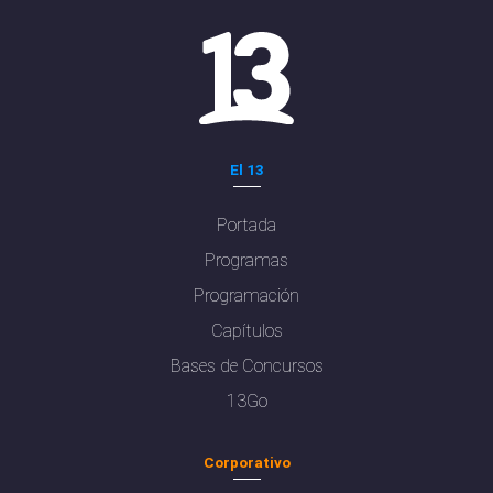
El 13
Portada
Programas
Programación
Capítulos
Bases de Concursos
13Go
Corporativo