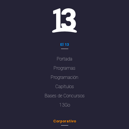
El 13
Portada
Programas
Programación
Capítulos
Bases de Concursos
13Go
Corporativo