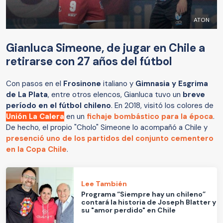
ATON
Gianluca Simeone, de jugar en Chile a
retirarse con 27 años del fútbol
Con pasos en el
Frosinone
italiano y
Gimnasia y Esgrima
de La Plata
, entre otros elencos, Gianluca tuvo un
breve
período en el fútbol chileno
. En 2018, visitó los colores de
Unión La Calera
en un
fichaje bombástico para la época
.
De hecho, el propio "Cholo" Simeone lo acompañó a Chile y
presenció uno de los partidos del conjunto cementero
en la Copa Chile
.
Lee También
Programa “Siempre hay un chileno”
contará la historia de Joseph Blatter y
su "amor perdido" en Chile