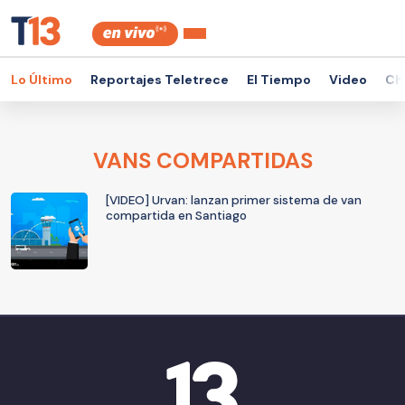
Lo Último
Reportajes Teletrece
El Tiempo
Video
Ch
VANS COMPARTIDAS
[VIDEO] Urvan: lanzan primer sistema de van
compartida en Santiago