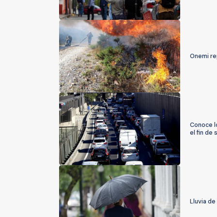
Onemi re
Conoce lo
el fin de
Lluvia de