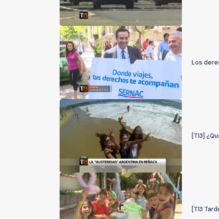
Los dere
[T13] ¿Qu
[T13 Tar