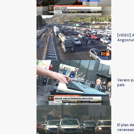
[VIDEO] A
Angostu
Verano pa
país
El plan d
veranean