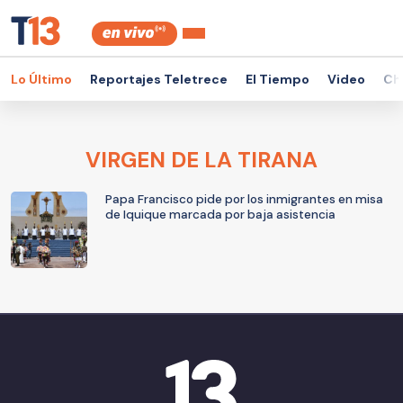
Lo Último
Reportajes Teletrece
El Tiempo
Video
Ch
VIRGEN DE LA TIRANA
Papa Francisco pide por los inmigrantes en misa
de Iquique marcada por baja asistencia