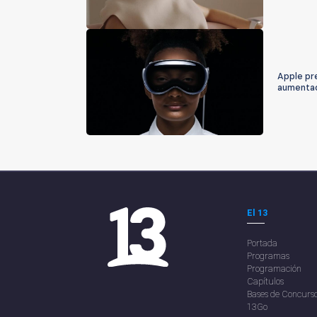
Apple pre
aumenta
El 13
Portada
Programas
Programación
Capítulos
Bases de Concurs
13Go