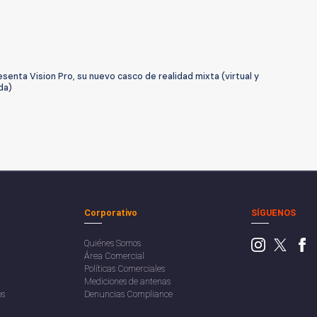
senta Vision Pro, su nuevo casco de realidad mixta (virtual y
da)
Corporativo
SÍGUENOS
Quiénes Somos
Área Comercial
Políticas Comerciales
Mediciones de antenas
os
Denuncias Compliance