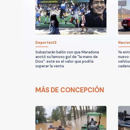
Deportes13
Nacio
Subastarán balón con que Maradona
Ya entr
anotó su famoso gol de "la mano de
nuevo 
Dios": este es el valor que podría
vehícu
superar la venta
caden
MÁS DE CONCEPCIÓN