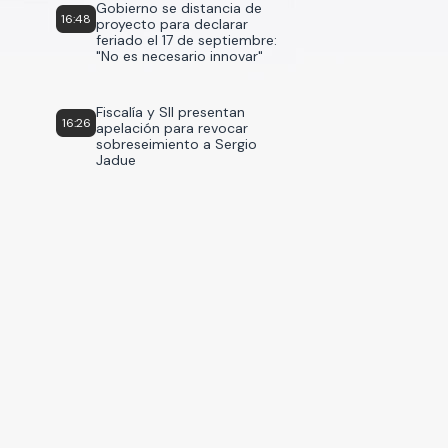
Gobierno se distancia de
16:48
proyecto para declarar
feriado el 17 de septiembre:
"No es necesario innovar"
Fiscalía y SII presentan
16:26
apelación para revocar
sobreseimiento a Sergio
Jadue