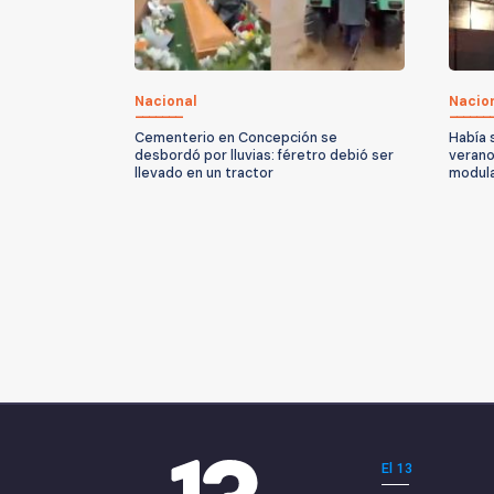
Nacional
Nacio
Cementerio en Concepción se
Había 
desbordó por lluvias: féretro debió ser
verano
llevado en un tractor
modul
El 13