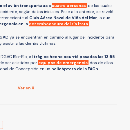
e el avión transportaba a
cuatro personas,
de las cuales
ccidente, según datos iniciales. Pese a lo anterior, se reveló
erteneciente al
Club Aéreo Naval de Viña del Mar,
la que
ergencia en la
desembocadura del río Itata.
GAC
ya se encuentran en camino al lugar del incidente para
 asistir a las demás víctimas.
a DGAC Bío-Bío,
el trágico hecho ocurrió pasadas las 13:55
e ser asistidos por
equipos de emergencia,
dos de ellos
gional de Concepción en un
helicóptero de la FACh.
Ver en X
A
N