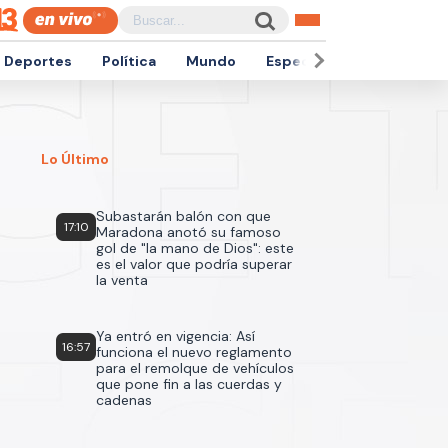
Deportes
Política
Mundo
Espectáculos
Empren
Lo Último
Subastarán balón con que
17:10
Maradona anotó su famoso
gol de "la mano de Dios": este
es el valor que podría superar
la venta
Ya entró en vigencia: Así
16:57
funciona el nuevo reglamento
para el remolque de vehículos
que pone fin a las cuerdas y
cadenas