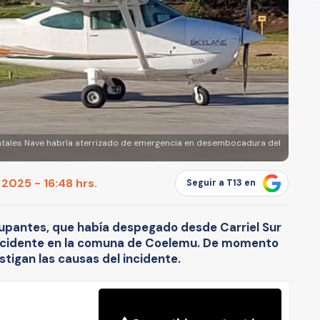
fatales Nave habría aterrizado de emergencia en desembocadura del
2025 - 16:48 hrs.
Seguir a T13 en
upantes, que había despegado desde Carriel Sur
accidente en la comuna de Coelemu. De momento
stigan las causas del incidente.