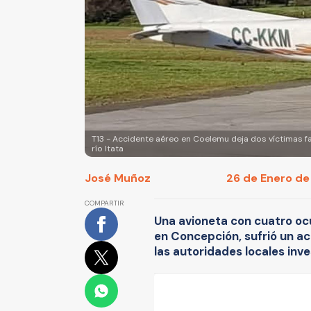
T13 - Accidente aéreo en Coelemu deja dos víctimas 
río Itata
José Muñoz
26 de Enero de 
COMPARTIR
Una avioneta con cuatro oc
en Concepción, sufrió un 
las autoridades locales inve