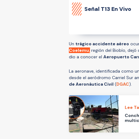
Señal
T13 En Vivo
Un
trágico accidente aéreo
ocur
Coelemu,
región del Biobío, dejó
dio a conocer el
Aeropuerto Carr
La aeronave, identificada como u
desde el aeródromo Carriel Sur ante
de Aeronáutica Civil
(
DGAC
).
Lee T
Concha
multic