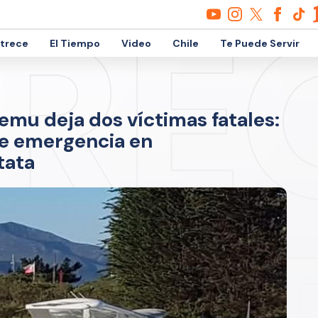
etrece
El Tiempo
Video
Chile
Te Puede Servir
emu deja dos víctimas fatales:
de emergencia en
tata