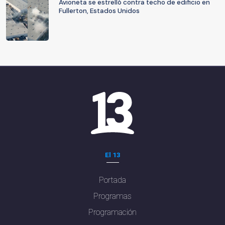
Avioneta se estrelló contra techo de edificio en
Fullerton, Estados Unidos
El 13
Portada
Programas
Programación