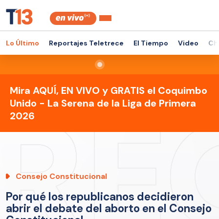
Lo Último
Reportajes Teletrece
El Tiempo
Video
Ch
Mira AQUÍ, EN VIVO y GRATIS el Coquimbo
Unido - La Serena de la Liga de Primera
2026
Consejo Constitucional
Por qué los republicanos decidieron
abrir el debate del aborto en el Consejo