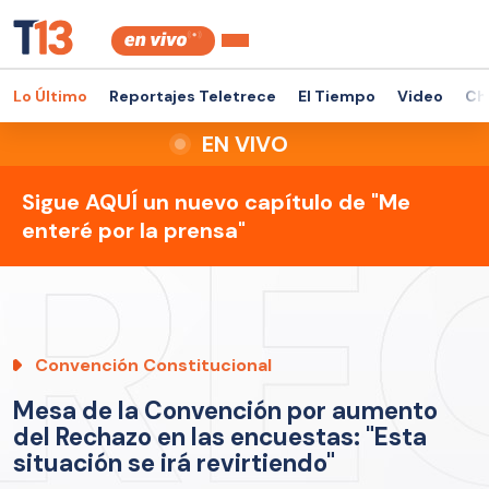
Lo Último
Reportajes Teletrece
El Tiempo
Video
Ch
EN VIVO
Sigue AQUÍ un nuevo capítulo de "Me
enteré por la prensa"
Convención Constitucional
Mesa de la Convención por aumento
del Rechazo en las encuestas: "Esta
situación se irá revirtiendo"