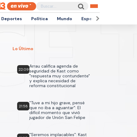
Deportes
Política
Mundo
Espectáculos
Empren
Lo Último
Arrau califica agenda de
22:09
seguridad de Kast como
"respuesta muy contundente"
y explica necesidad de
reforma constitucional
"Tuve a mi hijo grave, pensé
21:58
que no iba a aguantar": El
difícil momento que vivió
jugador de Unión San Felipe
"Seremos implacables": Kast