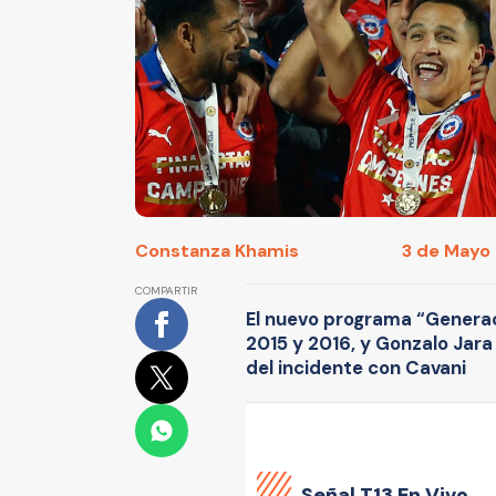
Constanza Khamis
3 de Mayo 
COMPARTIR
El nuevo programa “Generac
2015 y 2016, y Gonzalo Jar
del incidente con Cavani
Señal
T13 En Vivo