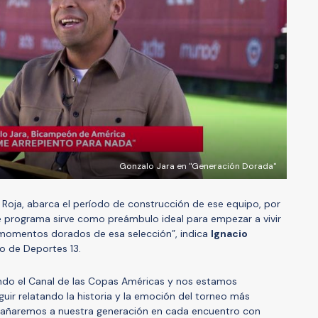
Gonzalo Jara en "Generación Dorada"
a Roja, abarca el período de construcción de ese equipo, por
te programa sirve como preámbulo ideal para empezar a vivir
 momentos dorados de esa selección”, indica
Ignacio
o de Deportes 13.
iendo el Canal de las Copas Américas y nos estamos
ir relatando la historia y la emoción del torneo más
pañaremos a nuestra generación en cada encuentro con