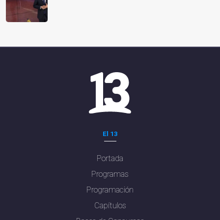
El 13
Portada
Programas
Programación
Capítulos