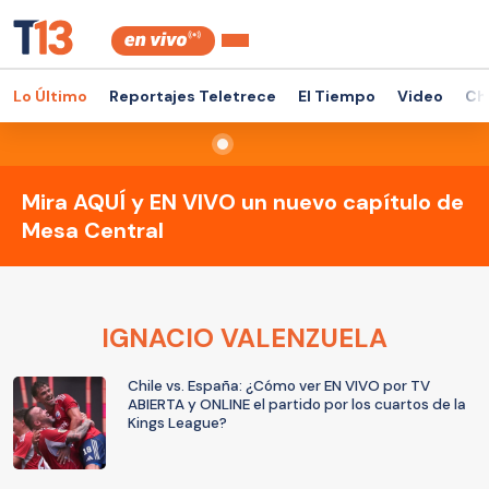
Lo Último
Reportajes Teletrece
El Tiempo
Video
Ch
Mira AQUÍ y EN VIVO un nuevo capítulo de
Mesa Central
IGNACIO VALENZUELA
Chile vs. España: ¿Cómo ver EN VIVO por TV
ABIERTA y ONLINE el partido por los cuartos de la
Kings League?