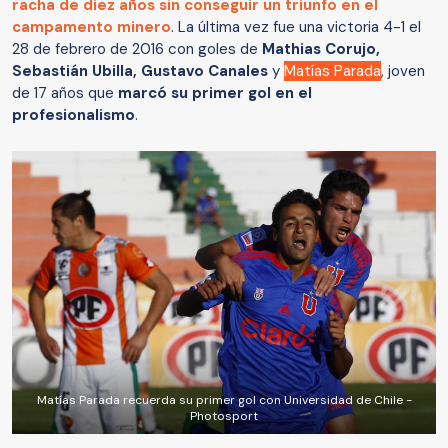
racha de diez años sin conseguir un triunfo en el
campamento minero
. La última vez fue una victoria 4-1 el
28 de febrero de 2016 con goles de
Mathias Corujo,
Sebastián Ubilla, Gustavo Canales
y
Matías Parada
, joven
de 17 años que
marcó su primer gol en el
profesionalismo
.
Matías Parada recuerda su primer gol con Universidad de Chile -
Photosport