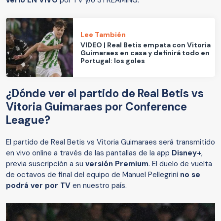
verlo EN VIVO
por TV y/o STREAMING.
Lee También
VIDEO | Real Betis empata con Vitoria
Guimaraes en casa y definirá todo en
Portugal: los goles
¿Dónde ver el partido de Real Betis vs
Vitoria Guimaraes por Conference
League?
El partido de Real Betis vs Vitoria Guimaraes será transmitido
en vivo online a través de las pantallas de la app
Disney+
,
previa suscripción a su
versión Premium
. El duelo de vuelta
de octavos de final del equipo de Manuel Pellegrini
no se
podrá ver por TV
en nuestro país.