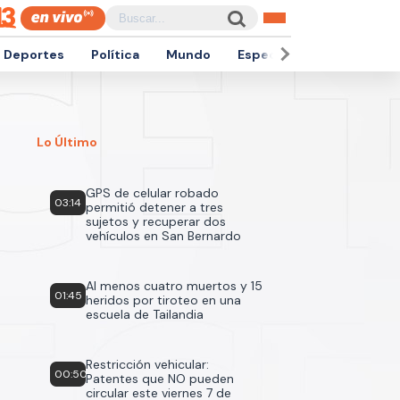
Deportes
Política
Mundo
Espectáculos
Empren
Lo Último
GPS de celular robado
03:14
permitió detener a tres
sujetos y recuperar dos
vehículos en San Bernardo
Al menos cuatro muertos y 15
01:45
heridos por tiroteo en una
escuela de Tailandia
Restricción vehicular:
00:50
Patentes que NO pueden
circular este viernes 7 de