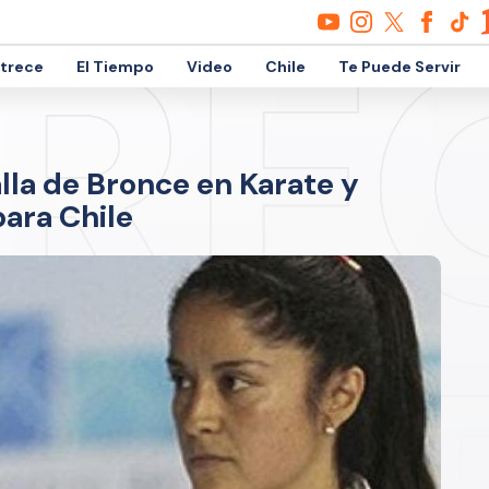
etrece
El Tiempo
Video
Chile
Te Puede Servir
lla de Bronce en Karate y
ara Chile