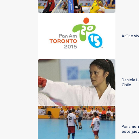
Así se vi
Daniela 
Chile
Panameri
este jue