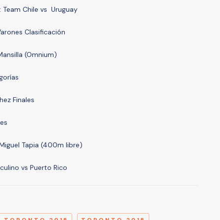
: Team Chile vs Uruguay
Varones Clasificación
 Mansilla (Omnium)
gorías
hez Finales
les
y Miguel Tapia (400m libre)
culino vs Puerto Rico
A
 TORONTO 2015
TORONTO 2015