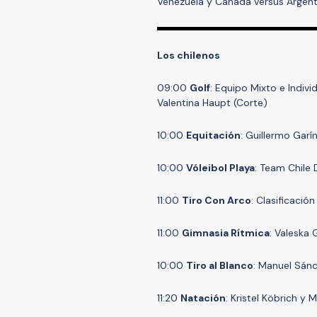
Venezuela y Canadá versus Argent
Los chilenos
09:00
Golf
: Equipo Mixto e Indivi
Valentina Haupt (Corte)
10:00
Equitación
: Guillermo Garín
10:00
Vóleibol Playa
: Team Chile 
11:00
Tiro Con Arco
: Clasificaci
11:00
Gimnasia Rítmica
: Valeska
10:00
Tiro al Blanco
: Manuel Sánc
11:20
Natación
: Kristel Köbrich y 