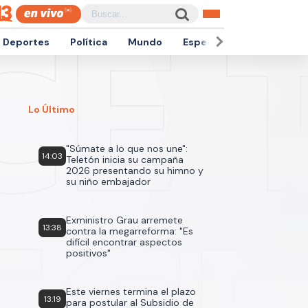
Deportes
Política
Mundo
Espectáculos
Empren
Lo Último
"Súmate a lo que nos une":
14:03
Teletón inicia su campaña
2026 presentando su himno y
su niño embajador
Exministro Grau arremete
13:38
contra la megarreforma: "Es
difícil encontrar aspectos
positivos"
Este viernes termina el plazo
13:19
para postular al Subsidio de