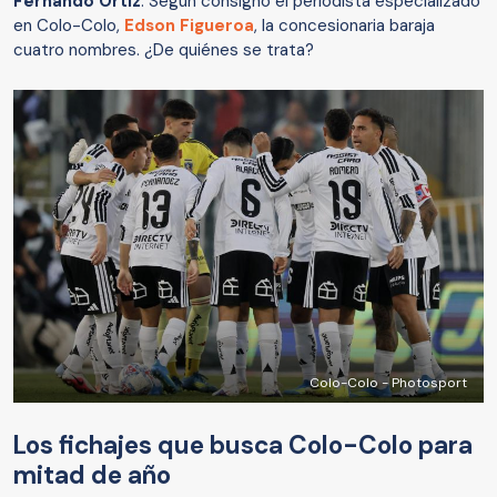
Fernando Ortiz
. Según consignó el periodista especializado
en Colo-Colo,
Edson Figueroa
, la concesionaria baraja
cuatro nombres. ¿De quiénes se trata?
Colo-Colo - Photosport
Los fichajes que busca Colo-Colo para
mitad de año