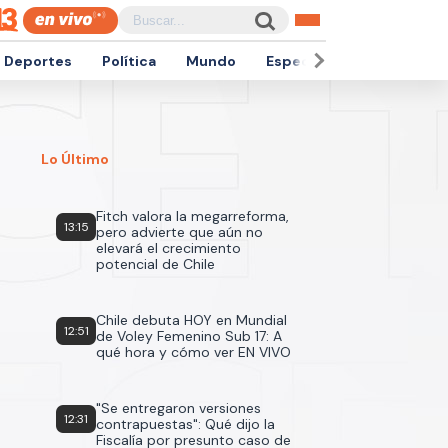
Deportes
Política
Mundo
Espectáculos
Empren
Lo Último
Fitch valora la megarreforma,
13:15
pero advierte que aún no
elevará el crecimiento
potencial de Chile
Chile debuta HOY en Mundial
12:51
de Voley Femenino Sub 17: A
qué hora y cómo ver EN VIVO
"Se entregaron versiones
12:31
contrapuestas": Qué dijo la
Fiscalía por presunto caso de