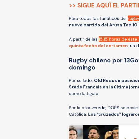
>> SIGUE AQUÍ EL PART
Para todos los fanáticos del
rugby
nuevo partido del Arusa Top 10
A partir de las
15:15 horas de est
quinta fecha del certamen
, un 
Rugby chileno por 13Go
domingo
Por su lado,
Old Reds se posicio
Stade Francais en la última jor
como la figura.
Por la otra vereda, DOBS se posic
Católica.
Los "cruzados" lograro