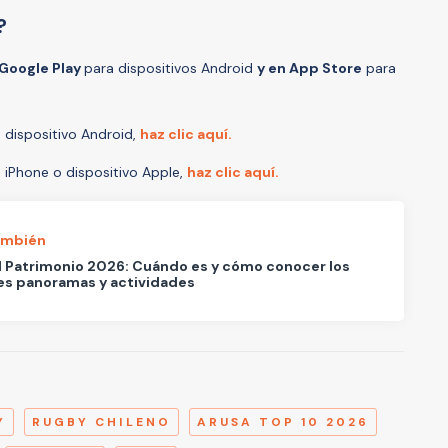
o?
 Google Play
para dispositivos Android
y en App Store
para
u dispositivo Android,
haz clic aquí.
tu iPhone o dispositivo Apple,
haz clic aquí.
ambién
l Patrimonio 2026: Cuándo es y cómo conocer los
es panoramas y actividades
A
Y
RUGBY CHILENO
ARUSA TOP 10 2026