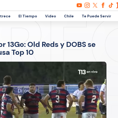
etrece
El Tiempo
Video
Chile
Te Puede Servir
or 13Go: Old Reds y DOBS se
usa Top 10