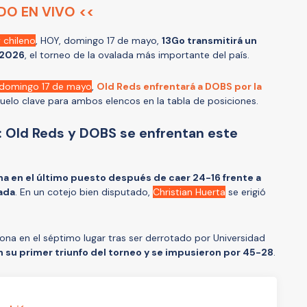
IDO EN VIVO <<
 chileno
, HOY, domingo 17 de mayo,
13Go transmitirá un
 2026
, el torneo de la ovalada más importante del país.
e domingo 17 de mayo
,
Old Reds enfrentará a DOBS por la
duelo clave para ambos elencos en la tabla de posiciones.
: Old Reds y DOBS se enfrentan este
na en el último puesto después de caer 24-16 frente a
nada
. En un cotejo bien disputado,
Christian Huerta
se erigió
iona en el séptimo lugar tras ser derrotado por Universidad
n su primer triunfo del torneo y se impusieron por 45-28
.