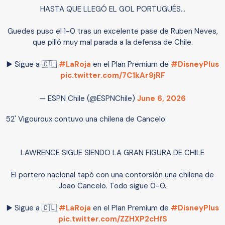
HASTA QUE LLEGÓ EL GOL PORTUGUÉS...
Guedes puso el 1-0 tras un excelente pase de Ruben Neves,
que pilló muy mal parada a la defensa de Chile.
▶️ Sigue a 🇨🇱
#LaRoja
en el Plan Premium de
#DisneyPlus
pic.twitter.com/7C1kAr9jRF
— ESPN Chile (@ESPNChile)
June 6, 2026
52' Vigouroux contuvo una chilena de Cancelo:
LAWRENCE SIGUE SIENDO LA GRAN FIGURA DE CHILE
El portero nacional tapó con una contorsión una chilena de
Joao Cancelo. Todo sigue 0-0.
▶️ Sigue a 🇨🇱
#LaRoja
en el Plan Premium de
#DisneyPlus
pic.twitter.com/ZZHXP2cHfS