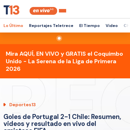
Lo Último
Reportajes Teletrece
El Tiempo
Video
Ch
Mira AQUÍ, EN VIVO y GRATIS el Coquimbo
Unido - La Serena de la Liga de Primera
2026
Deportes13
Goles de Portugal 2-1 Chile: Resumen,
videos y resultado en vivo del