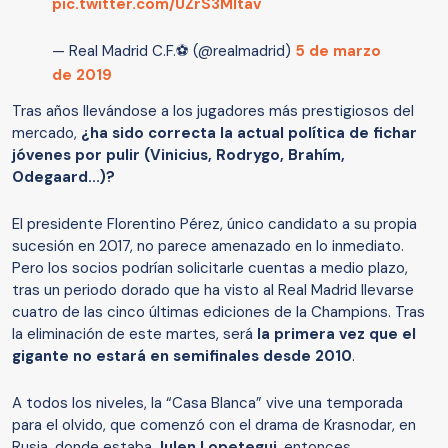
pic.twitter.com/UZrS3Mltav
— Real Madrid C.F.⚽ (@realmadrid)
5 de marzo
de 2019
Tras años llevándose a los jugadores más prestigiosos del
mercado,
¿ha sido correcta la actual política de fichar
jóvenes por pulir (Vinicius, Rodrygo, Brahím,
Odegaard...)?
El presidente Florentino Pérez, único candidato a su propia
sucesión en 2017, no parece amenazado en lo inmediato.
Pero los socios podrían solicitarle cuentas a medio plazo,
tras un periodo dorado que ha visto al Real Madrid llevarse
cuatro de las cinco últimas ediciones de la Champions. Tras
la eliminación de este martes, será
la primera vez que el
gigante no estará en semifinales desde 2010
.
A todos los niveles, la “Casa Blanca” vive una temporada
para el olvido, que comenzó con el drama de Krasnodar, en
Rusia, donde estaba
Julen Lopetegui
, entonces