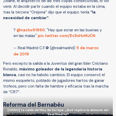
Zidane, el arquitecto de las tres copas consecutivas, lo vio
venir. Al decidir partir cuando el equipo estaba en la cima,
tras la tercera “Orejona” dijo que el equipo tenía
“la
necesidad de cambiar”
.
?
@nachofi1990
: ''Hay que estar en las buenas y
en las malas''
pic.twitter.com/Ev3nHxMJCN
— Real Madrid C.F.⚽ (@realmadrid)
5 de marzo
de 2019
Pero excepto la salida a la Juventus del gran líder Cristiano
Ronaldo,
máximo goleador de la legendaria historia
blanca
, casi no ha habido cambios. El equipo conservó el
mismo esqueleto, poblado de jugadores hartos de ganar
trofeos, pero con falta de hambre y eficacia tras la marcha
de “CR7”.
Reforma del Bernabéu
[VIDEO] La caída del Rey de Europa: ¿Qué implica la debacle del
Real Madrid?