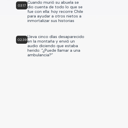
Cuando murió su abuela se
03:17
dio cuenta de todo lo que se
fue con ella: hoy recorre Chile
para ayudar a otros nietos a
inmortalizar sus historias
Lleva cinco días desaparecido
02:39
en la montaña y envió un
audio diciendo que estaba
herido: “¿Puede llamar a una
ambulancia?”