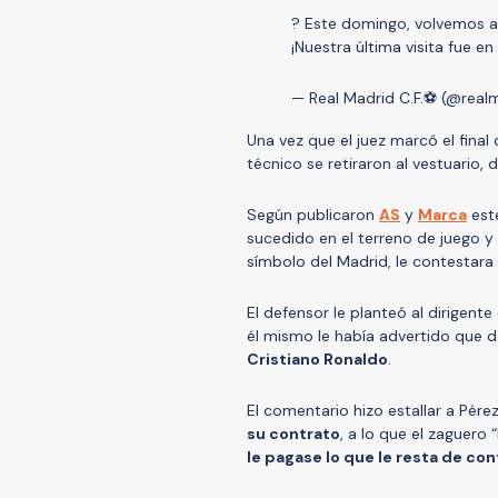
? Este domingo, volvemos al
¡Nuestra última visita fue e
— Real Madrid C.F.⚽ (@real
Una vez que el juez marcó el final
técnico se retiraron al vestuario,
Según publicaron
AS
y
Marca
est
sucedido en el terreno de juego 
símbolo del Madrid, le contestar
El defensor le planteó al dirigent
él mismo le había advertido que 
Cristiano Ronaldo
.
El comentario hizo estallar a Pére
su contrato
, a lo que el zaguero
le pagase lo que le resta de con