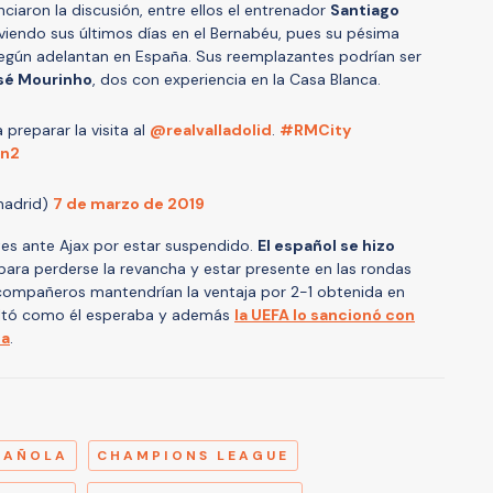
ciaron la discusión, entre ellos el entrenador
Santiago
viviendo sus últimos días en el Bernabéu, pues su pésima
según adelantan en España. Sus reemplazantes podrían ser
sé Mourinho
, dos con experiencia en la Casa Blanca.
preparar la visita al
@realvalladolid
.
#RMCity
Gn2
madrid)
7 de marzo de 2019
tes ante Ajax por estar suspendido.
El español se hizo
ara perderse la revancha y estar presente en las rondas
compañeros mantendrían la ventaja por 2-1 obtenida en
ultó como él esperaba y además
la UEFA lo sancionó con
la
.
A
PAÑOLA
CHAMPIONS LEAGUE