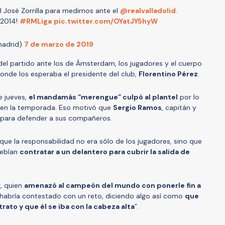
 José Zorrilla para medirnos ante el
@realvalladolid
.
n 2014!
#RMLiga
pic.twitter.com/OYatJY5hyW
madrid)
7 de marzo de 2019
 del partido ante los de Ámsterdam, los jugadores y el cuerpo
 donde los esperaba el presidente del club,
Florentino Pérez
.
e jueves,
el mandamás “merengue” culpó al plantel
por lo
y en la temporada. Eso motivó que
Sergio Ramos
, capitán y
a para defender a sus compañeros.
e que la responsabilidad no era sólo de los jugadores, sino que
debían
contratar a un delantero para cubrir la salida de
z, quien
amenazó al campeón del mundo con ponerle fin a
 “habría contestado con un reto, diciendo algo así como
que
trato y que él se iba con la cabeza alta
”.