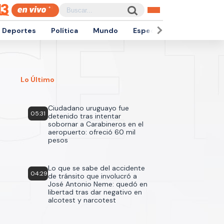
Deportes
Política
Mundo
Espectáculos
Empren
Lo Último
Ciudadano uruguayo fue
05:31
detenido tras intentar
sobornar a Carabineros en el
aeropuerto: ofreció 60 mil
pesos
Lo que se sabe del accidente
04:29
de tránsito que involucró a
José Antonio Neme: quedó en
libertad tras dar negativo en
alcotest y narcotest