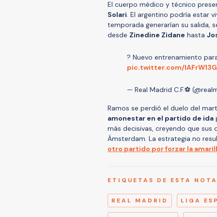
El cuerpo médico y técnico presen
Solari
. El argentino podría estar 
temporada generarían su salida, 
desde
Zinedine Zidane
hasta
Jo
? Nuevo entrenamiento para 
pic.twitter.com/lAFrW13
— Real Madrid C.F.⚽ (@real
Ramos se perdió el duelo del mar
amonestar en el partido de ida
p
más decisivas, creyendo que sus 
Ámsterdam. La estrategia no res
otro partido por forzar la amaril
ETIQUETAS DE ESTA NOT
REAL MADRID
LIGA ES