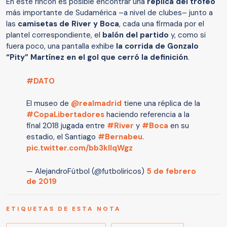
En este rincón es posible encontrar una
réplica del trofeo
más importante de Sudamérica –a nivel de clubes– junto a
las
camisetas de River y Boca
, cada una firmada por el
plantel correspondiente, el
balón del partido
y, como si
fuera poco, una pantalla exhibe
la corrida de Gonzalo
“Pity” Martínez en el gol que cerró la definición
.
#DATO
El museo de
@realmadrid
tiene una réplica de la
#CopaLibertadores
haciendo referencia a la
final 2018 jugada entre
#River
y
#Boca
en su
estadio, el Santiago
#Bernabeu
.
pic.twitter.com/bb3klIqWgz
— AlejandroFútbol (@futboliricos)
5 de febrero
de 2019
ETIQUETAS DE ESTA NOTA