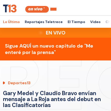
Lo Último
Reportajes Teletrece
El Tiempo
Video
Ch
EN VIVO
Sigue AQUÍ un nuevo capítulo de "Me
enteré por la prensa"
Deportes13
Gary Medel y Claudio Bravo envían
mensaje a La Roja antes del debut en
las Clasificatorias