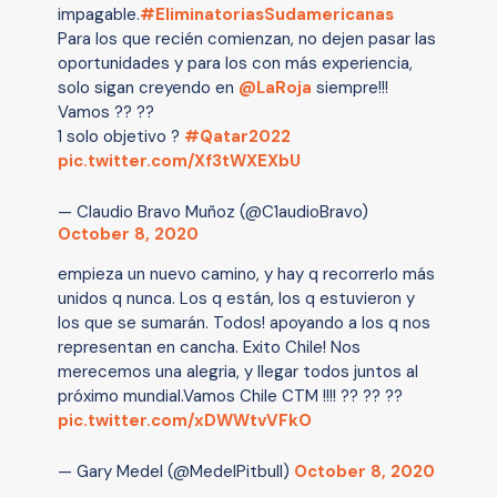
impagable.
#EliminatoriasSudamericanas
Para los que recién comienzan, no dejen pasar las
oportunidades y para los con más experiencia,
solo sigan creyendo en
@LaRoja
siempre!!!
Vamos ?? ??
1 solo objetivo ?
#Qatar2022
pic.twitter.com/Xf3tWXEXbU
— Claudio Bravo Muñoz (@C1audioBravo)
October 8, 2020
empieza un nuevo camino, y hay q recorrerlo más
unidos q nunca. Los q están, los q estuvieron y
los que se sumarán. Todos! apoyando a los q nos
representan en cancha. Exito Chile! Nos
merecemos una alegria, y llegar todos juntos al
próximo mundial.Vamos Chile CTM !!!! ?? ?? ??
pic.twitter.com/xDWWtvVFkO
— Gary Medel (@MedelPitbull)
October 8, 2020