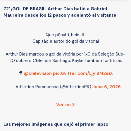
72' ¡GOL DE BRASIL! Arthur Dias batió a Gabriel
Maureira desde los 12 pasos y adelantó al visitante:
Que pênalti, hein 😮‍💨
Capitão e autor do gol da vitória!
Arthur Dias marcou o gol da vitória por 1x0 da Seleção Sub-
20 sobre o Chile, em Santiago. Kayke também foi titular.
🎥
@chilevision
pic.twitter.com/LjyI8M2eiX
— Athletico Paranaense (@AthleticoPR)
June 6, 2026
Ver en X
Las mejores imágenes que dejó el primer lapso: