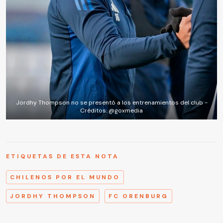
Jordhy Thompson no se presentó a los entrenamientos del club -
Créditos: @goxmedia
ETIQUETAS DE ESTA NOTA
CHILENOS POR EL MUNDO
JORDHY THOMPSON
FC ORENBURG