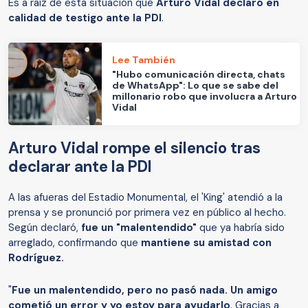
Es a raíz de esta situación que
Arturo Vidal declaró en
calidad de testigo ante la PDI
.
Lee También
"Hubo comunicación directa, chats
de WhatsApp": Lo que se sabe del
millonario robo que involucra a Arturo
Vidal
Arturo Vidal rompe el silencio tras
declarar ante la PDI
A las afueras del Estadio Monumental, el 'King' atendió a la
prensa y se pronunció por primera vez en público al hecho.
Según declaró,
fue un "malentendido"
que ya habría sido
arreglado, confirmando que
mantiene su amistad con
Rodríguez.
"
Fue un malentendido, pero no pasó nada. Un amigo
cometió un error y yo estoy para ayudarlo
. Gracias a