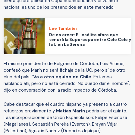
Sierra quiere pelear en Copa Sudamericana y el volante
nacional es uno de los pretendidos en este mercado.
Lee También
De no creer: El insólito aforo que
tendrá la Supercopa entre Colo Colo y
la U en La Serena
El mismo presidente de Belgrano de Córdoba, Luis Artime,
confesó que Marín no será fichaje de la UC, pero sí de otro
club del país: "
Va a otro equipo de Chile
. Estamos
hablando ahí, pero no está cerrado. No puedo dar el nombre",
dijo en conversación con la radio Impacto de Córdoba.
Cabe destacar que el cuadro hispano ya presentó a cuatro
refuerzos previamente y
Matías Marín
podría ser el quinto.
Las incorporaciones de Unión Española son:
Felipe Espinoza
(Magallanes), Sebastián Pereira (Everton), Brayan Véjar
(Palestino), Agustín Nadruz (Deportes Iquique).