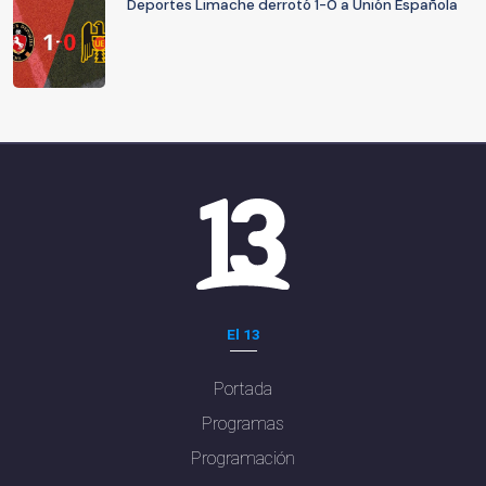
Deportes Limache derrotó 1-0 a Unión Española
El 13
Portada
Programas
Programación