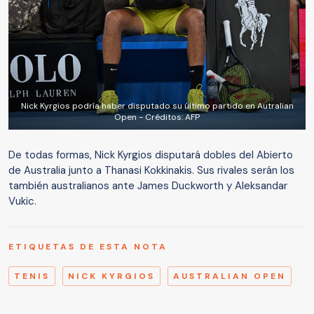
Nick Kyrgios podría haber disputado su último partido en Autralian
Open - Créditos: AFP
De todas formas, Nick Kyrgios disputará dobles del Abierto
de Australia junto a Thanasi Kokkinakis. Sus rivales serán los
también australianos ante James Duckworth y Aleksandar
Vukic.
ETIQUETAS DE ESTA NOTA
TENIS
NICK KYRGIOS
AUSTRALIAN OPEN