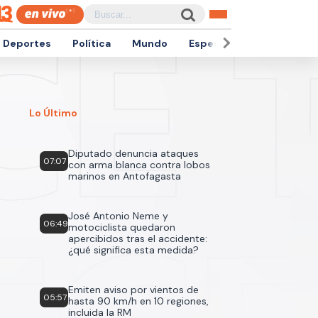
Deportes
Política
Mundo
Espectáculos
Empren
Lo Último
Diputado denuncia ataques
07:07
con arma blanca contra lobos
marinos en Antofagasta
José Antonio Neme y
06:49
motociclista quedaron
apercibidos tras el accidente:
¿qué significa esta medida?
Emiten aviso por vientos de
05:57
hasta 90 km/h en 10 regiones,
incluida la RM