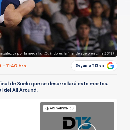
zález va por la medalla: ¿Cuándo es la final de suelo en Lima 2019?
 - 11:40 hrs.
Seguir a T13 en
 final de Suelo que se desarrollará este martes.
al del All Around.