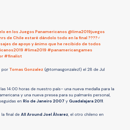
 Suelo en los Juegos Panamericanos @lima2019juegos
 hrs de Chile estaré dándolo todo en la final ????‍♂️
sajes de apoyo y ánimo que he recibido de todos
ericanos2019 #lima2019 #panamericangames
r #finalist
a por
Tomas Gonzalez
(@tomasgonzalez1) el
28 de Jul
 las 14:00 horas de nuestro país– una nueva medalla para la
namericana y una nueva presea para su palmarés personal,
nseguidas en
Río de Janeiro 2007
y
Guadalajara 2011
.
la final de
All Around Joel Álvarez
, el otro chileno en