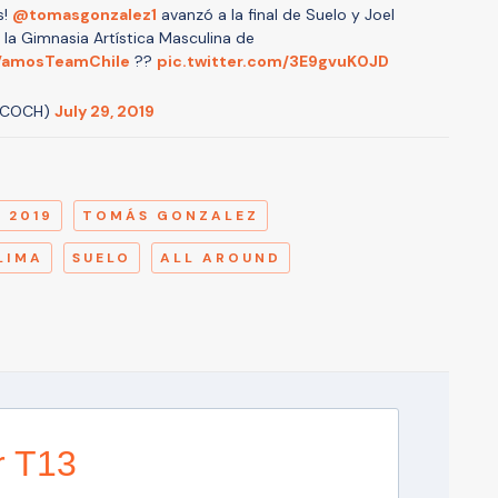
s!
@tomasgonzalez1
avanzó a la final de Suelo y Joel
n la Gimnasia Artística Masculina de
amosTeamChile
??
pic.twitter.com/3E9gvuK0JD
e_COCH)
July 29, 2019
A
 2019
TOMÁS GONZALEZ
LIMA
SUELO
ALL AROUND
r T13