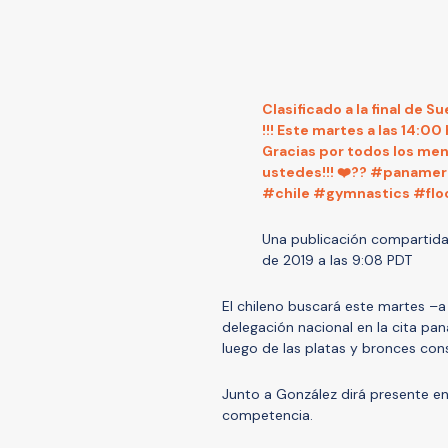
Clasificado a la final de
!!! Este martes a las 14:00
Gracias por todos los men
ustedes!!! ❤️?? #panam
#chile #gymnastics #floo
Una publicación compartid
de 2019 a las 9:08 PDT
El chileno buscará este martes –a
delegación nacional en la cita pa
luego de las platas y bronces co
Junto a González dirá presente en 
competencia.