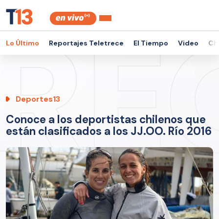
Lo Último
Reportajes Teletrece
El Tiempo
Video
Ch
Deportes13
Conoce a los deportistas chilenos que
están clasificados a los JJ.OO. Río 2016