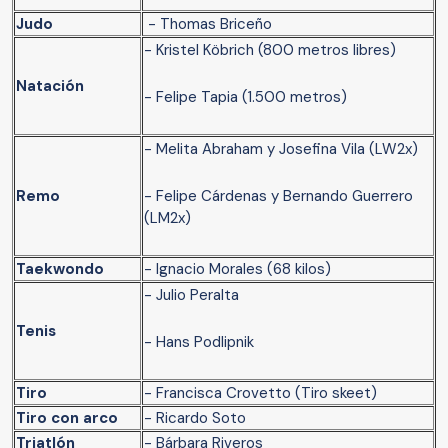
Judo
- Thomas Briceño
- Kristel Köbrich (800 metros libres)
Natación
- Felipe Tapia (1.500 metros)
- Melita Abraham y Josefina Vila (LW2x)
Remo
- Felipe Cárdenas y Bernando Guerrero
(LM2x)
Taekwondo
- Ignacio Morales (68 kilos)
- Julio Peralta
Tenis
- Hans Podlipnik
Tiro
- Francisca Crovetto (Tiro skeet)
Tiro con arco
- Ricardo Soto
Triatlón
- Bárbara Riveros